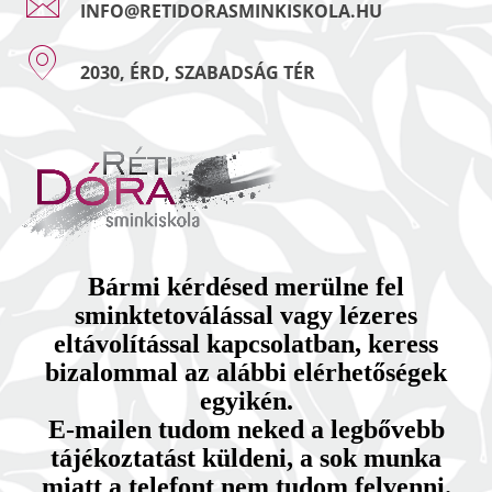
INFO@RETIDORASMINKISKOLA.HU
2030, ÉRD, SZABADSÁG TÉR
Bármi kérdésed merülne fel
sminktetoválással vagy lézeres
eltávolítással kapcsolatban, keress
bizalommal az alábbi elérhetőségek
egyikén.
E-mailen tudom neked a legbővebb
tájékoztatást küldeni, a sok munka
miatt a telefont nem tudom felvenni.