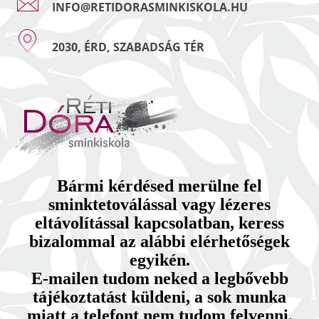
INFO@RETIDORASMINKISKOLA.HU
2030, ÉRD, SZABADSÁG TÉR
Bármi kérdésed merülne fel
sminktetoválással vagy lézeres
eltávolítással kapcsolatban, keress
bizalommal az alábbi elérhetőségek
egyikén.
E-mailen tudom neked a legbővebb
tájékoztatást küldeni, a sok munka
miatt a telefont nem tudom felvenni.