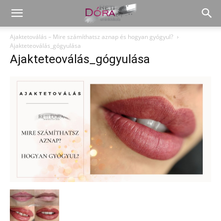
Ajaktetoválás – Mire számíthatsz aznap és hogyan gyógyul?
Ajakteteoválás_gógyulása
Ajakteteoválás_gógyulása