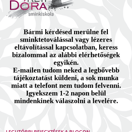
Bármi kérdésed merülne fel
sminktetoválással vagy lézeres
eltávolítással kapcsolatban, keress
bizalommal az alábbi elérhetőségek
egyikén.
E-mailen tudom neked a legbővebb
tájékoztatást küldeni, a sok munka
miatt a telefont nem tudom felvenni.
Igyekszem 1-2 napon belül
mindenkinek válaszolni a levelére.
LEGUTÓBBI BEJEGYZÉSEK A BLOGON