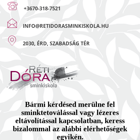
+3670-318-7521
INFO@RETIDORASMINKISKOLA.HU
2030, ÉRD, SZABADSÁG TÉR
Bármi kérdésed merülne fel
sminktetoválással vagy lézeres
eltávolítással kapcsolatban, keress
bizalommal az alábbi elérhetőségek
egyikén.