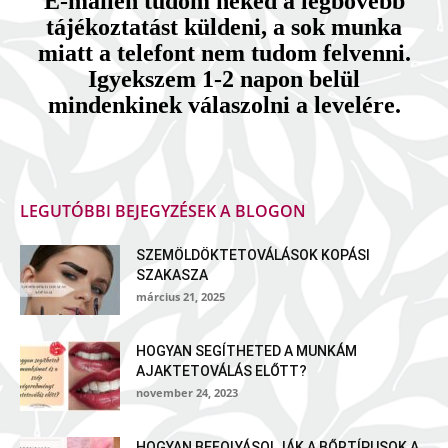
E-mailen tudom neked a legbővebb
tájékoztatást küldeni, a sok munka
miatt a telefont nem tudom felvenni.
Igyekszem 1-2 napon belül
mindenkinek válaszolni a levelére.
LEGUTÓBBI BEJEGYZÉSEK A BLOGON
SZEMÖLDÖKTETOVÁLÁSOK KOPÁSI
SZAKASZA
március 21, 2025
HOGYAN SEGÍTHETED A MUNKÁM
AJAKTETOVÁLÁS ELŐTT?
november 24, 2023
HOGYAN BEFOLYÁSOLJÁK A BŐRTÍPUSOK A