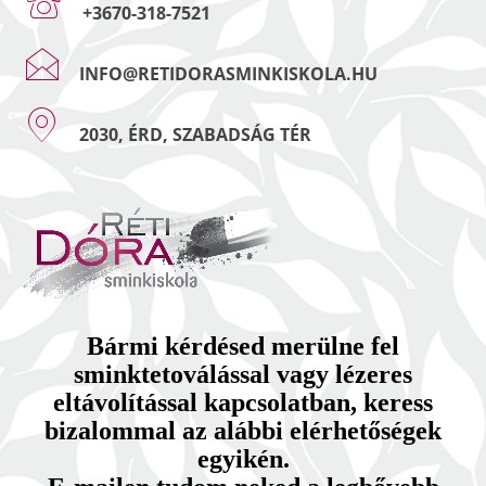
+3670-318-7521
INFO@RETIDORASMINKISKOLA.HU
2030, ÉRD, SZABADSÁG TÉR
Bármi kérdésed merülne fel
sminktetoválással vagy lézeres
eltávolítással kapcsolatban, keress
bizalommal az alábbi elérhetőségek
egyikén.