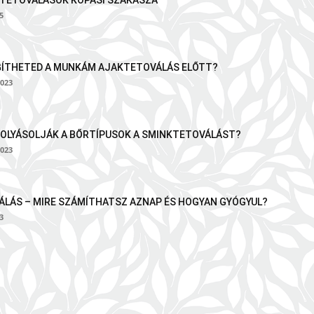
TETOVÁLÁSOK KOPÁSI SZAKASZA
5
GÍTHETED A MUNKÁM AJAKTETOVÁLÁS ELŐTT?
023
OLYÁSOLJÁK A BŐRTÍPUSOK A SMINKTETOVÁLÁST?
023
LÁS – MIRE SZÁMÍTHATSZ AZNAP ÉS HOGYAN GYÓGYUL?
3