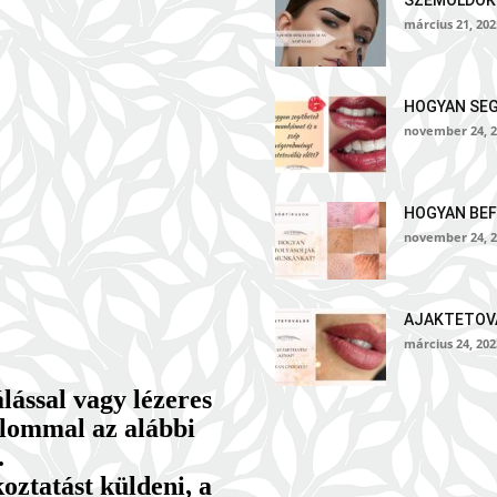
SZEMÖLDÖK
március 21, 202
HOGYAN SE
november 24, 2
HOGYAN BEF
november 24, 2
AJAKTETOVÁ
március 24, 202
ással vagy lézeres
zalommal az alábbi
.
ztatást küldeni, a