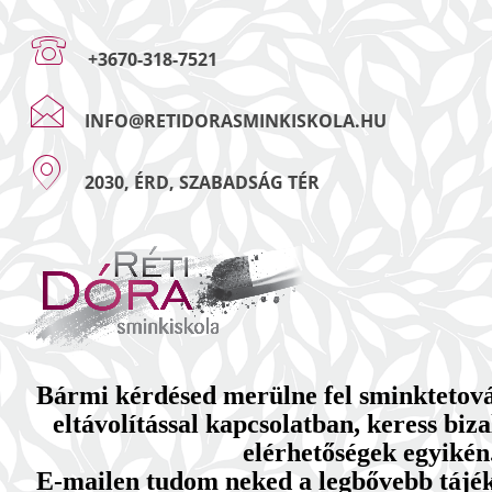
+3670-318-7521
INFO@RETIDORASMINKISKOLA.HU
2030, ÉRD, SZABADSÁG TÉR
Bármi kérdésed merülne fel sminktetovál
eltávolítással kapcsolatban, keress bi
elérhetőségek egyikén
E-mailen tudom neked a legbővebb tájéko