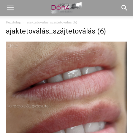
Kezdőlap
ajaktetoválás_szájtetoválás (6)
ajaktetoválás_szájtetoválás (6)