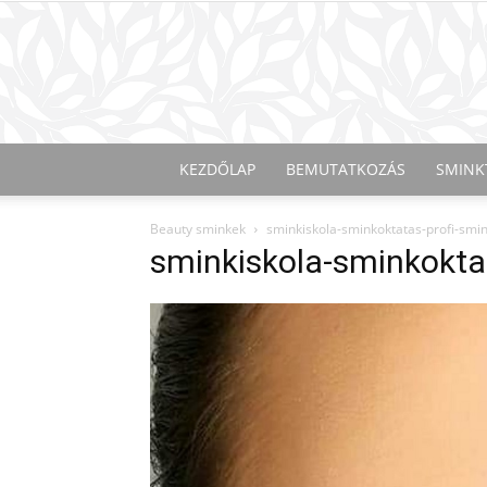
KEZDŐLAP
BEMUTATKOZÁS
SMINK
Beauty sminkek
sminkiskola-sminkoktatas-profi-smi
sminkiskola-sminkokta