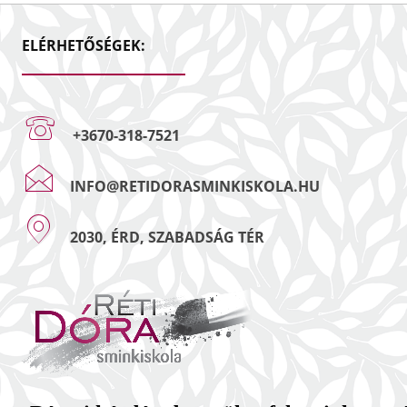
ELÉRHETŐSÉGEK:
+3670-318-7521
INFO@RETIDORASMINKISKOLA.HU
2030, ÉRD, SZABADSÁG TÉR