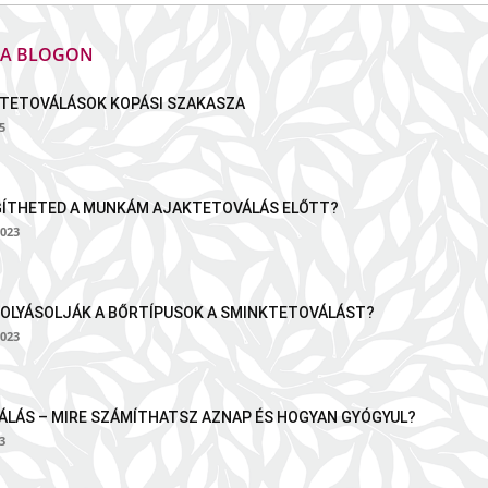
K A BLOGON
TETOVÁLÁSOK KOPÁSI SZAKASZA
5
GÍTHETED A MUNKÁM AJAKTETOVÁLÁS ELŐTT?
023
OLYÁSOLJÁK A BŐRTÍPUSOK A SMINKTETOVÁLÁST?
023
LÁS – MIRE SZÁMÍTHATSZ AZNAP ÉS HOGYAN GYÓGYUL?
3