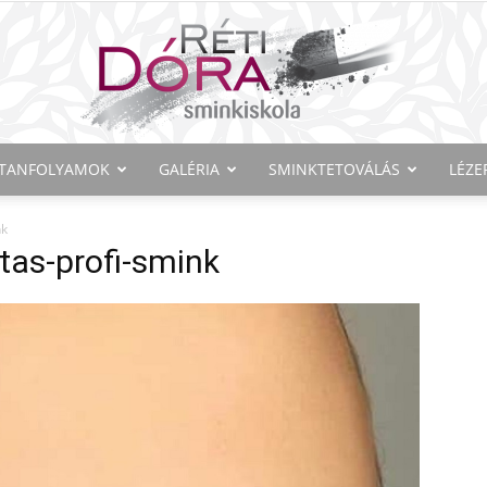
TANFOLYAMOK
GALÉRIA
SMINKTETOVÁLÁS
LÉZE
Réti
nk
tas-profi-smink
Dóra