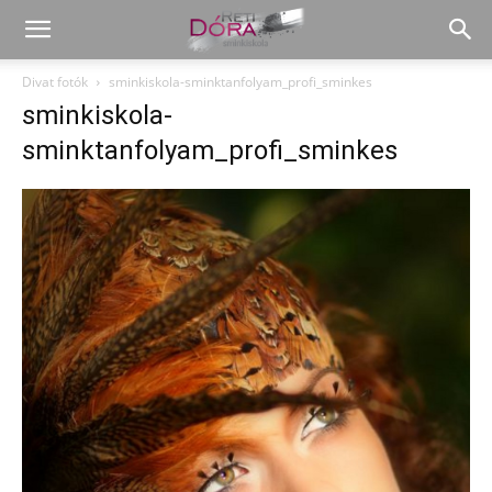
Divat fotók
sminkiskola-sminktanfolyam_profi_sminkes
sminkiskola-
sminktanfolyam_profi_sminkes