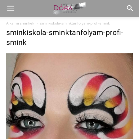
Alkalmi sminkek
sminkiskola-sminktanfolyam-profi-smink
sminkiskola-sminktanfolyam-profi-
smink