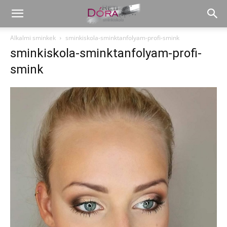
Alkalmi sminkek
sminkiskola-sminktanfolyam-profi-smink
sminkiskola-sminktanfolyam-profi-
smink