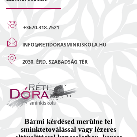
+3670-318-7521
INFO@RETIDORASMINKISKOLA.HU
2030, ÉRD, SZABADSÁG TÉR
Bármi kérdésed merülne fel
sminktetoválással vagy lézeres