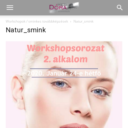
Workshopok / sminkes továbbképzések
Natur_smink
Natur_smink