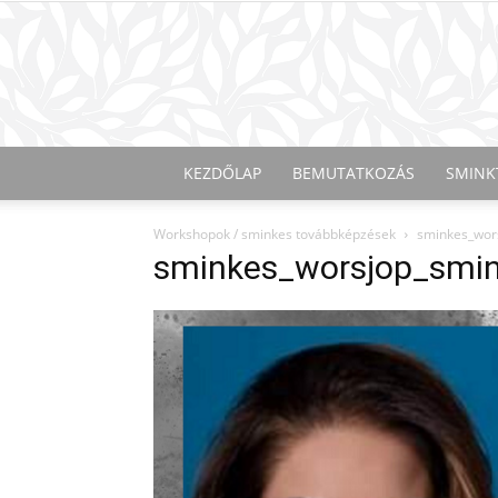
KEZDŐLAP
BEMUTATKOZÁS
SMINK
Workshopok / sminkes továbbképzések
sminkes_wor
sminkes_worsjop_smin