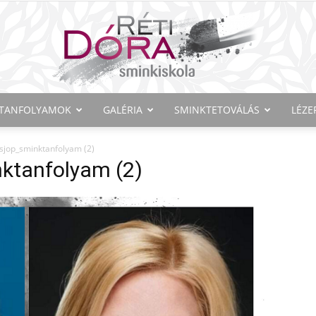
TANFOLYAMOK
GALÉRIA
SMINKTETOVÁLÁS
LÉZE
Réti
sjop_sminktanfolyam (2)
ktanfolyam (2)
Dóra