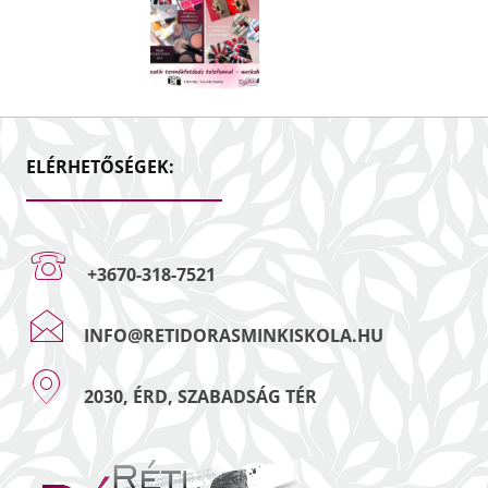
ELÉRHETŐSÉGEK:
+3670-318-7521
INFO@RETIDORASMINKISKOLA.HU
2030, ÉRD, SZABADSÁG TÉR