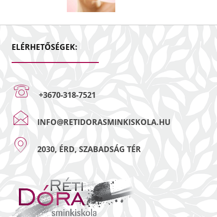
ELÉRHETŐSÉGEK:
+3670-318-7521
INFO@RETIDORASMINKISKOLA.HU
2030, ÉRD, SZABADSÁG TÉR