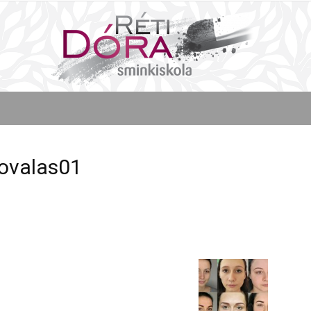
Réti
ovalas01
Dóra