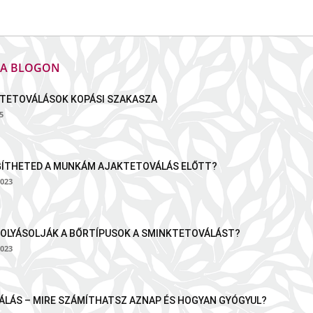
K A BLOGON
TETOVÁLÁSOK KOPÁSI SZAKASZA
5
GÍTHETED A MUNKÁM AJAKTETOVÁLÁS ELŐTT?
023
OLYÁSOLJÁK A BŐRTÍPUSOK A SMINKTETOVÁLÁST?
023
LÁS – MIRE SZÁMÍTHATSZ AZNAP ÉS HOGYAN GYÓGYUL?