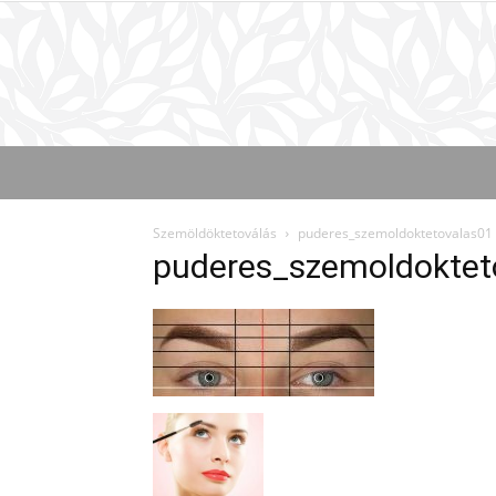
Szemöldöktetoválás
puderes_szemoldoktetovalas01
puderes_szemoldoktet