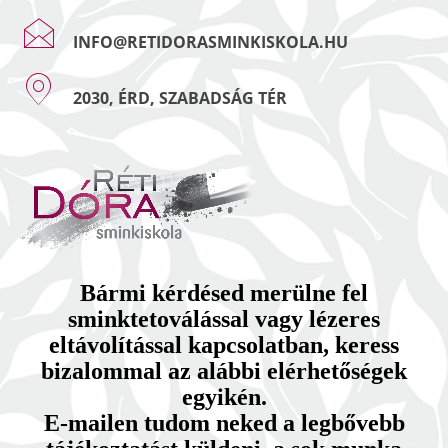
INFO@RETIDORASMINKISKOLA.HU
2030, ÉRD, SZABADSÁG TÉR
Bármi kérdésed merülne fel
sminktetoválással vagy lézeres
eltávolítással kapcsolatban, keress
bizalommal az alábbi elérhetőségek
egyikén.
E-mailen tudom neked a legbővebb