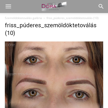
Szemöldöktetoválás galéria
friss_púderes_szemöldöktetoválás (10)
friss_púderes_szemöldöktetoválás
(10)