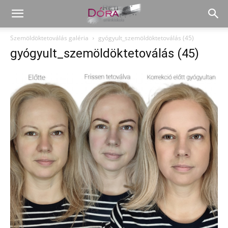
Szemöldöktetoválás galéria
gyógyult_szemöldöktetoválás (45)
gyógyult_szemöldöktetoválás (45)