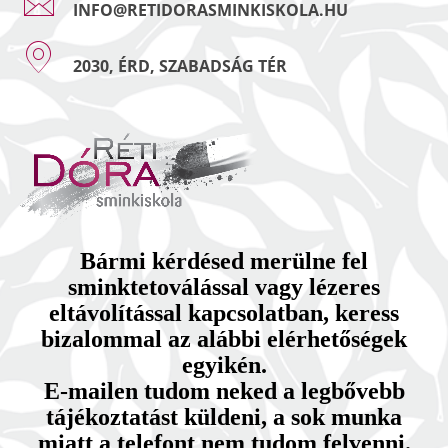
INFO@RETIDORASMINKISKOLA.HU
2030, ÉRD, SZABADSÁG TÉR
Bármi kérdésed merülne fel
sminktetoválással vagy lézeres
eltávolítással kapcsolatban, keress
bizalommal az alábbi elérhetőségek
egyikén.
E-mailen tudom neked a legbővebb
tájékoztatást küldeni, a sok munka
miatt a telefont nem tudom felvenni.