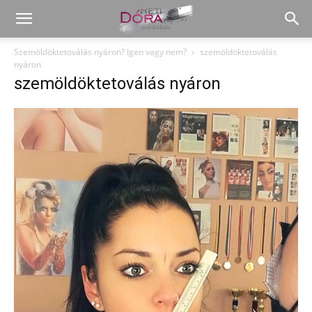
Szemöldöktetoválás nyáron? Igen vagy nem?
szemöldöktetoválás
nyáron
szemöldöktetoválás nyáron