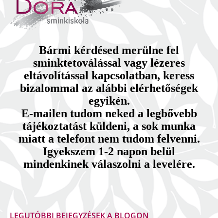
Bármi kérdésed merülne fel
sminktetoválással vagy lézeres
eltávolítással kapcsolatban, keress
bizalommal az alábbi elérhetőségek
egyikén.
E-mailen tudom neked a legbővebb
tájékoztatást küldeni, a sok munka
miatt a telefont nem tudom felvenni.
Igyekszem 1-2 napon belül
mindenkinek válaszolni a levelére.
LEGUTÓBBI BEJEGYZÉSEK A BLOGON