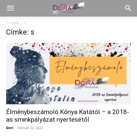
Címkék
S
Címke: s
Élménybeszámoló Kónya Katától – a 2018-
as sminkpályázat nyertesétől
Dori
-
február 22, 2022