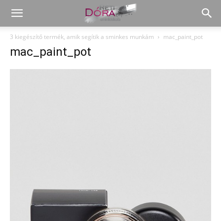
3 kiegészítő termék, amik segítik a sminkes munkám
mac_paint_pot
mac_paint_pot