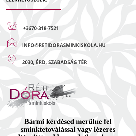
+3670-318-7521
INFO@RETIDORASMINKISKOLA.HU
2030, ÉRD, SZABADSÁG TÉR
Bármi kérdésed merülne fel
sminktetoválással vagy lézeres