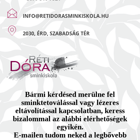
INFO@RETIDORASMINKISKOLA.HU
2030, ÉRD, SZABADSÁG TÉR
Bármi kérdésed merülne fel
sminktetoválással vagy lézeres
eltávolítással kapcsolatban, keress
bizalommal az alábbi elérhetőségek
egyikén.
E-mailen tudom neked a legbővebb