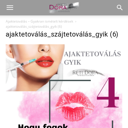
Ajaktetoválás – Gyakran ismételt kérdések
ajaktetoválás_szájtetoválás_gyik (6)
ajaktetoválás_szájtetoválás_gyik (6)