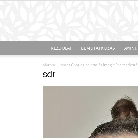
KEZDŐLAP
BEMUTATKOZÁS
SMINK
Morphe – James Charles paletta és Imagic Pro testfesté
sdr