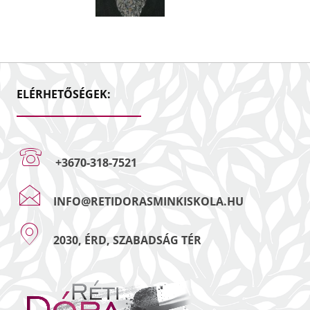
ELÉRHETŐSÉGEK:
+3670-318-7521
INFO@RETIDORASMINKISKOLA.HU
2030, ÉRD, SZABADSÁG TÉR