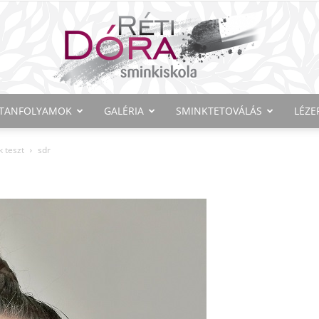
TANFOLYAMOK
GALÉRIA
SMINKTETOVÁLÁS
LÉZE
Réti
k teszt
sdr
Dóra