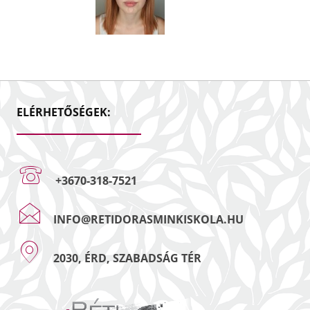
ELÉRHETŐSÉGEK:
+3670-318-7521
INFO@RETIDORASMINKISKOLA.HU
2030, ÉRD, SZABADSÁG TÉR