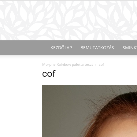
KEZDŐLAP
BEMUTATKOZÁS
SMINK
Morphe Rainbow paletta teszt
cof
cof