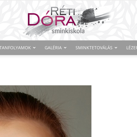
TANFOLYAMOK
GALÉRIA
SMINKTETOVÁLÁS
LÉZE
Réti
Dóra