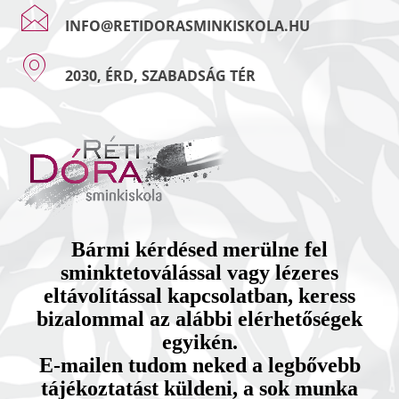
INFO@RETIDORASMINKISKOLA.HU
2030, ÉRD, SZABADSÁG TÉR
Bármi kérdésed merülne fel
sminktetoválással vagy lézeres
eltávolítással kapcsolatban, keress
bizalommal az alábbi elérhetőségek
egyikén.
E-mailen tudom neked a legbővebb
tájékoztatást küldeni, a sok munka