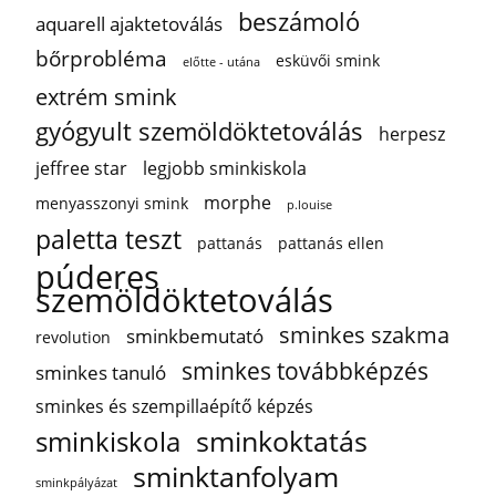
beszámoló
aquarell ajaktetoválás
bőrprobléma
esküvői smink
előtte - utána
extrém smink
gyógyult szemöldöktetoválás
herpesz
jeffree star
legjobb sminkiskola
morphe
menyasszonyi smink
p.louise
paletta teszt
pattanás
pattanás ellen
púderes
szemöldöktetoválás
sminkes szakma
sminkbemutató
revolution
sminkes továbbképzés
sminkes tanuló
sminkes és szempillaépítő képzés
sminkoktatás
sminkiskola
sminktanfolyam
sminkpályázat