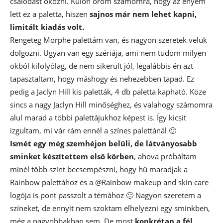
csalódást okozni. Külön öröm számomra, hogy az enyém
lett ez a paletta, hiszen
sajnos már nem lehet kapni,
limitált kiadás volt.
Rengeteg Morphe palettám van, és nagyon szeretek velük
dolgozni. Ugyan van egy szériája, ami nem tudom milyen
okból kifolyólag, de nem sikerült jól, legalábbis én azt
tapasztaltam, hogy máshogy és nehezebben tapad. Ez
pedig a Jaclyn Hill kis paletták, 4 db paletta kapható. Köze
sincs a nagy Jaclyn Hill minőséghez, és valahogy számomra
alul marad a többi palettájukhoz képest is. Így kicsit
izgultam, mi vár rám ennél a színes palettánál 🙂
Ismét egy még szemhéjon belüli, de látványosabb
sminket készítettem első körben
, ahova próbáltam
minél több színt becsempészni, hogy hű maradjak a
Rainbow palettához és a @Rainbow makeup and skin care
logója is pont passzolt a témához 🙂 Nagyon szeretem a
színeket, de ennyit nem szoktam elhelyezni egy sminkben,
még a nagyobbakban sem. De most
konkrétan a fél