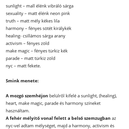
sunlight – mall élénk vibráló sárga
sexuality – matt élénk neon pink
truth – matt mély kékes lila
harmony – fényes sötét királykék
healing- csillámos sárga arany
activism – fényes zöld
make magic – fényes türkiz kék
parade – matt türkiz zöld
nyc – matt fekete.
Smink menete:
A mozgó szemhéjon
belülről kifelé a sunlight, (healing),
heart, make magic, parade és harmony színeket
használtam.
A fehér mélyítő vonal felett a belső szemzugban
az
nyc-vel adtam mélységet, majd a harmony, activism és