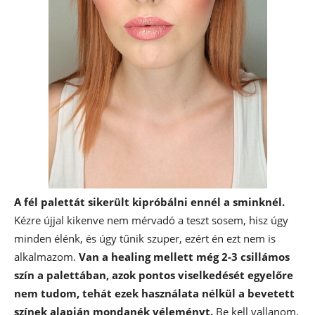
A fél palettát sikerült kipróbálni ennél a sminknél.
Kézre újjal kikenve nem mérvadó a teszt sosem, hisz úgy
minden élénk, és úgy tűnik szuper, ezért én ezt nem is
alkalmazom.
Van a healing mellett még 2-3 csillámos
szín a palettában, azok pontos viselkedését egyelőre
nem tudom, tehát ezek használata nélkül a bevetett
színek alapján mondanék véleményt.
Be kell vallanom,