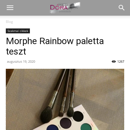
Blog
Szakmai cikkek
Morphe Rainbow paletta
teszt
augusztus 19, 2020
1267