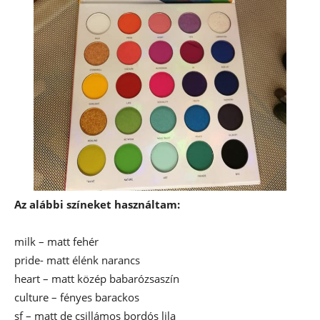
Az alábbi színeket használtam:
milk – matt fehér
pride- matt élénk narancs
heart – matt közép babarózsaszín
culture – fényes barackos
sf – matt de csillámos bordós lila