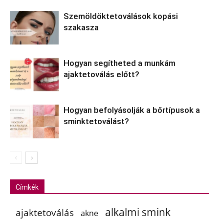
Szemöldöktetoválások kopási
szakasza
Hogyan segítheted a munkám
ajaktetoválás előtt?
Hogyan befolyásolják a bőrtípusok a
sminktetoválást?
Címkék
alkalmi smink
ajaktetoválás
akne