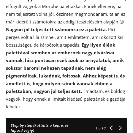
elfogult vagyok a Morphe palettákkal. Ennek ellenére, ha
nem teljesített volna jól, őszintén megmondanám, talán ez
már kiderült számotokra az eddigi teszteléseim alapján 🙂
Nagyon jól teljesített számomra ez a paletta.
Pici
pergés volt a lila színnel, amit említettem, ami okozott kis
bosszúságot, de kárpótolt a tapadás.
Egy ilyen élénk
palettával szemben az embernek nagy elvárásai
vannak, hisz pontosan ezek azok az árnyalatok, amik
sokszor baromi nehezen tapadnak, nem elég
pigmentáltak, lukadnak, foltosak. Ahhoz képest is, és
amellett is, hogy milyen színek vannak ebben a
palettában, nagyon jól teljesített.
Imádtam, és boldog
vagyok, hogy ennek a limitált kiadású palettának a gazdája
lehetek.
Step by step (kattints a képre, és
1
a 10
lapozd végig)