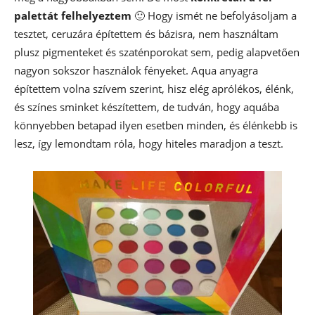
palettát felhelyeztem
🙂 Hogy ismét ne befolyásoljam a
tesztet, ceruzára építettem és bázisra, nem használtam
plusz pigmenteket és szaténporokat sem, pedig alapvetően
nagyon sokszor használok fényeket. Aqua anyagra
építettem volna szívem szerint, hisz elég aprólékos, élénk,
és színes sminket készítettem, de tudván, hogy aquába
könnyebben betapad ilyen esetben minden, és élénkebb is
lesz, így lemondtam róla, hogy hiteles maradjon a teszt.