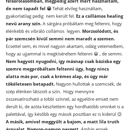
felsorolásomban, mégpedig azért mert használtam,
de nem tapadt fel 😀
Tehát elvileg használtam,
gyakorlatilag pedig nem került fel.
Ez a csillámos healing
nevű arany szín.
A sárgára próbáltam meg feltenni, hogy
élénkebb és vibráló csillámos legyen.
Morzsolódott, és
pár szemcsén kívül semmi nem maradt a szemen.
Ecsettel sem, és mivel nagyon akartam, odáig vetemedtem,
hogy az ujjammal is megkíséreltem feltenni 😀 , de semmi.
Nem hagyott nyugodni, így másnap csak bázisba egy
szemre megpróbáltam feltenni úgy, hogy nincs
alatta más por, csak a krémes alap, és úgy már
tökéletesen betapadt.
Nagyon hullottak a szemcsék, de
szép élénken látszott a szín. Hogy mennyire
összesatírozható a többi színnel, az egyelőre emiatt nem
derült ki, de azóta készítettem egy hordhatóbb sminket is a
palettával, így később egy mások posztban ez is kiderül 😉
A másik, amivel meggyűlt a bajom, a matt lila truth
árnyalat.
Nagyon-nagyon pergett.
Ámbár ennek