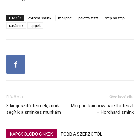
CÍMKÉK
extrém smink
morphe
paletta teszt
step by step
tanácsok
tippek
Előző cikk
Következő cikk
3 kiegészítő termék, amik
Morphe Rainbow paletta teszt
segítik a sminkes munkám
– Hordható smink
KAPCSOLÓDÓ CIKKEK
TÖBB A SZERZŐTŐL