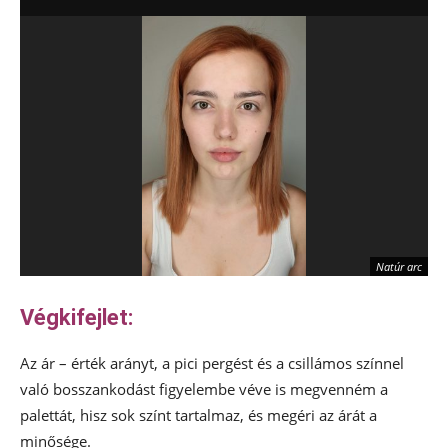
Natúr arc
Végkifejlet:
Az ár – érték arányt, a pici pergést és a csillámos színnel
való bosszankodást figyelembe véve is megvenném a
palettát, hisz sok színt tartalmaz, és megéri az árát a
minősége.