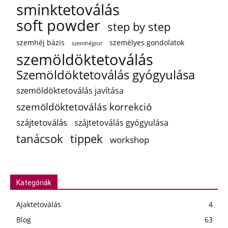
sminktetoválás
soft powder
step by step
szemhéj bázis
személyes gondolatok
szemhéjpor
szemöldöktetoválás
Szemöldöktetoválás gyógyulása
szemöldöktetoválás javítása
szemöldöktetoválás korrekció
szájtetoválás
szájtetoválás gyógyulása
tanácsok
tippek
workshop
Kategóriák
Ajaktetoválás
4
Blog
63