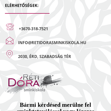
ELÉRHETŐSÉGEK:
+3670-318-7521
INFO@RETIDORASMINKISKOLA.HU
2030, ÉRD, SZABADSÁG TÉR
Bármi kérdésed merülne fel