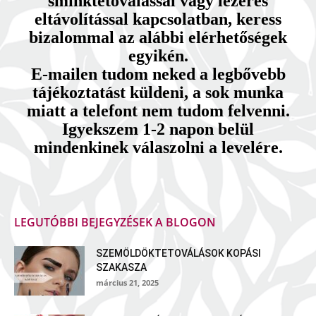
sminktetoválással vagy lézeres
eltávolítással kapcsolatban, keress
bizalommal az alábbi elérhetőségek
egyikén.
E-mailen tudom neked a legbővebb
tájékoztatást küldeni, a sok munka
miatt a telefont nem tudom felvenni.
Igyekszem 1-2 napon belül
mindenkinek válaszolni a levelére.
LEGUTÓBBI BEJEGYZÉSEK A BLOGON
SZEMÖLDÖKTETOVÁLÁSOK KOPÁSI
SZAKASZA
március 21, 2025