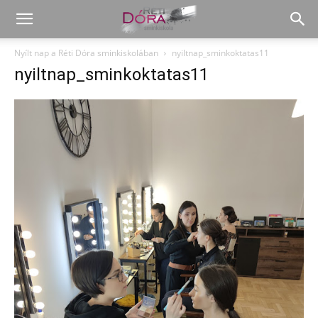
Nyílt nap a Réti Dóra sminkiskolában
nyiltnap_sminkoktatas11
nyiltnap_sminkoktatas11