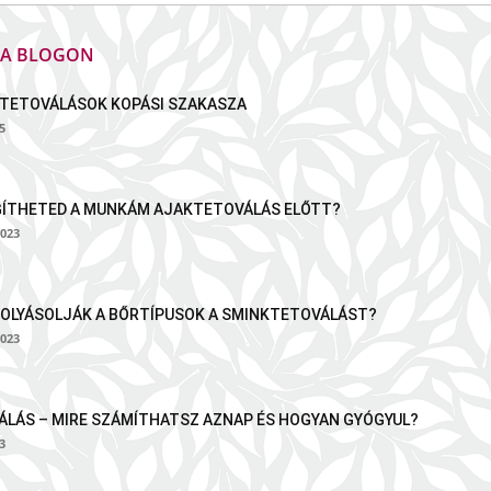
K A BLOGON
TETOVÁLÁSOK KOPÁSI SZAKASZA
5
GÍTHETED A MUNKÁM AJAKTETOVÁLÁS ELŐTT?
023
OLYÁSOLJÁK A BŐRTÍPUSOK A SMINKTETOVÁLÁST?
023
LÁS – MIRE SZÁMÍTHATSZ AZNAP ÉS HOGYAN GYÓGYUL?
3