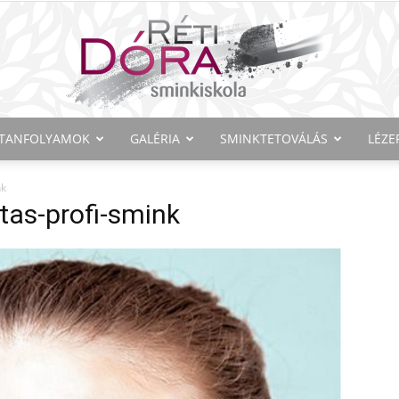
TANFOLYAMOK
GALÉRIA
SMINKTETOVÁLÁS
LÉZE
Réti
nk
tas-profi-smink
Dóra