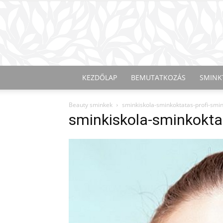
KEZDŐLAP
BEMUTATKOZÁS
SMINK
Beauty sminkek
sminkiskola-sminkoktatas-profi-smi
sminkiskola-sminkokta