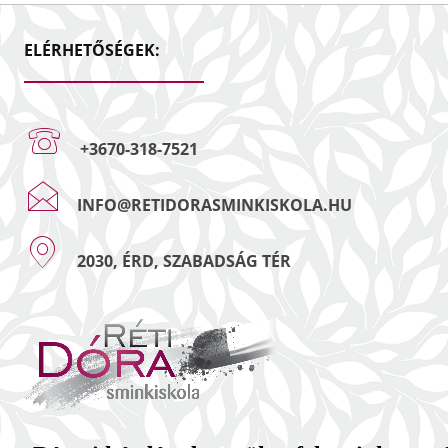
ELÉRHETŐSÉGEK:
+3670-318-7521
INFO@RETIDORASMINKISKOLA.HU
2030, ÉRD, SZABADSÁG TÉR