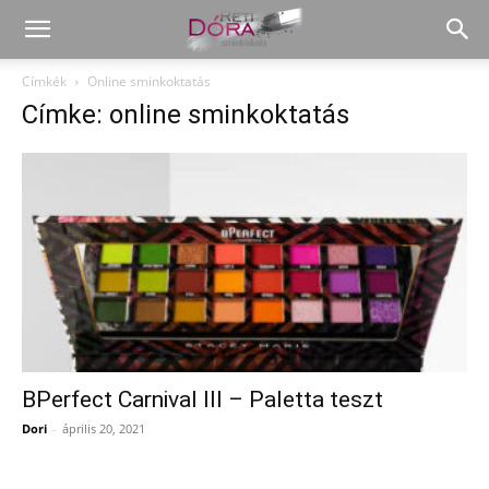
Címkék
Online sminkoktatás
Címke: online sminkoktatás
BPerfect Carnival III – Paletta teszt
Dori
-
április 20, 2021