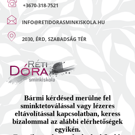
+3670-318-7521
INFO@RETIDORASMINKISKOLA.HU
2030, ÉRD, SZABADSÁG TÉR
Bármi kérdésed merülne fel
sminktetoválással vagy lézeres
eltávolítással kapcsolatban, keress
bizalommal az alábbi elérhetőségek
egyikén.