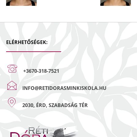
ELÉRHETŐSÉGEK:
+3670-318-7521
INFO@RETIDORASMINKISKOLA.HU
2030, ÉRD, SZABADSÁG TÉR