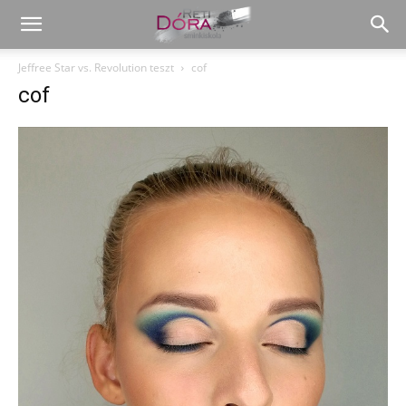
Jeffree Star vs. Revolution teszt
cof
cof