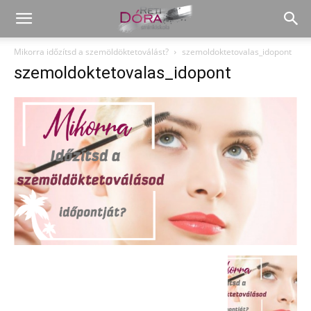
Mikorra időzítsd a szemöldöktetoválást?
szemoldoktetovalas_idopont
szemoldoktetovalas_idopont