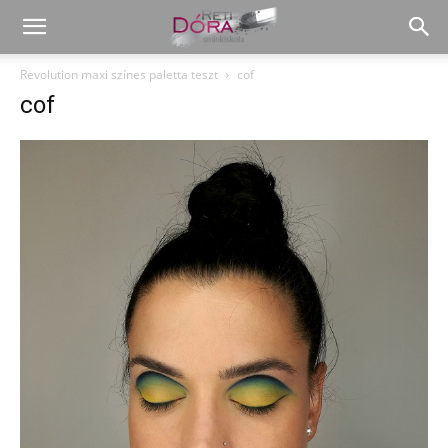
Revolution maxi színes paletta teszt
cof
cof