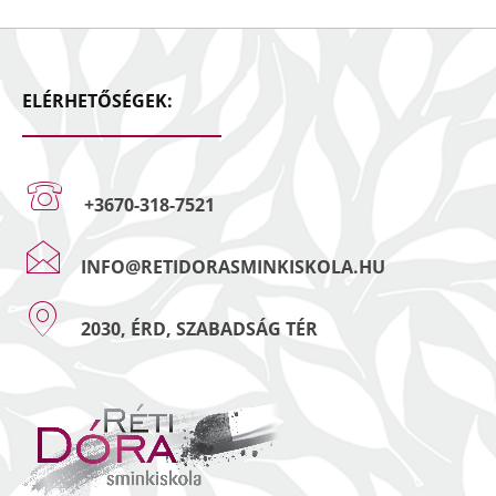
ELÉRHETŐSÉGEK:
+3670-318-7521
INFO@RETIDORASMINKISKOLA.HU
2030, ÉRD, SZABADSÁG TÉR