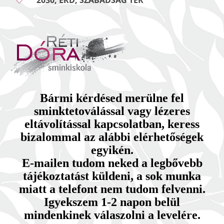
2030, ÉRD, SZABADSÁG TÉR
Bármi kérdésed merülne fel
sminktetoválással vagy lézeres
eltávolítással kapcsolatban, keress
bizalommal az alábbi elérhetőségek
egyikén.
E-mailen tudom neked a legbővebb
tájékoztatást küldeni, a sok munka
miatt a telefont nem tudom felvenni.
Igyekszem 1-2 napon belül
mindenkinek válaszolni a levelére.