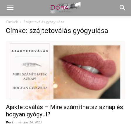
Címkék
Szájtetoválás gyógyulása
Címke: szájtetoválás gyógyulása
Ajaktetoválás – Mire számíthatsz aznap és
hogyan gyógyul?
Dori
-
március 24, 2023