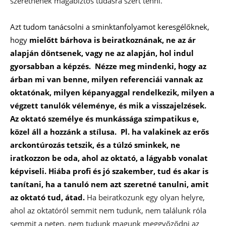
szeretnének magabiztos tudásra szert tenni.
Azt tudom tanácsolni a sminktanfolyamot keresgélőknek,
hogy
mielőtt bárhova is beiratkoznának, ne az ár
alapján döntsenek, vagy ne az alapján, hol indul
gyorsabban a képzés. Nézze meg mindenki, hogy az
árban mi van benne, milyen referenciái vannak az
oktatónak, milyen képanyaggal rendelkezik, milyen a
végzett tanulók véleménye, és mik a visszajelzések.
Az oktató személye és munkássága szimpatikus e,
közel áll a hozzánk a stílusa. Pl. ha valakinek az erős
arckontúrozás tetszik, és a túlzó sminkek, ne
iratkozzon be oda, ahol az oktató, a lágyabb vonalat
képviseli. Hiába profi és jó szakember, tud és akar is
tanítani, ha a tanuló nem azt szeretné tanulni, amit
az oktató tud, átad.
Ha beiratkozunk egy olyan helyre,
ahol az oktatóról semmit nem tudunk, nem találunk róla
semmit a neten, nem tudunk magunk meggyőződni az