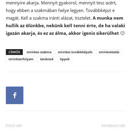
mennyire akarja. Mennyit gyakorol, mennyit tesz azért,
hogy ebben a szakmában helye legyen. Továbbképzi e
magát. Kell a szakma iránti alázat, tisztelet.
A munka nem
hullik az ölünkbe, nekünk kell tenni érte, de ha valaki
igazán akarja, és ez az álma, akkor igenis sikerülhet
🙂
CÍMKÉK
sminkes szakma
sminkes továbbképzés
sminkoktatás
sminktanfolyam
tanácsok
tippek
Előző cikk
Következő cikk