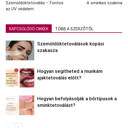
Szemöldöktetoválás – Fontos
A sminkes szakma
az UV védelem
KAPCSOLÓDÓ CIKKEK
TÖBB A SZERZŐTŐL
Szemöldöktetoválások kopási
szakasza
Hogyan segítheted a munkám
ajaktetoválás előtt?
Hogyan befolyásolják a bőrtípusok a
sminktetoválást?