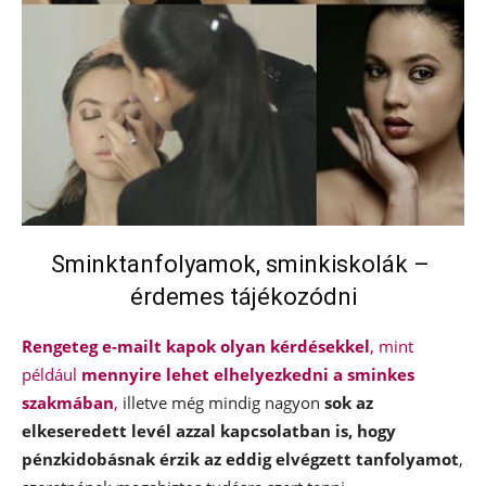
Sminktanfolyamok, sminkiskolák –
érdemes tájékozódni
Rengeteg e-mailt kapok olyan kérdésekkel
, mint
például
mennyire lehet elhelyezkedni a sminkes
szakmában
,
illetve még mindig nagyon
sok az
elkeseredett levél azzal kapcsolatban is, hogy
pénzkidobásnak érzik az eddig elvégzett tanfolyamot
,