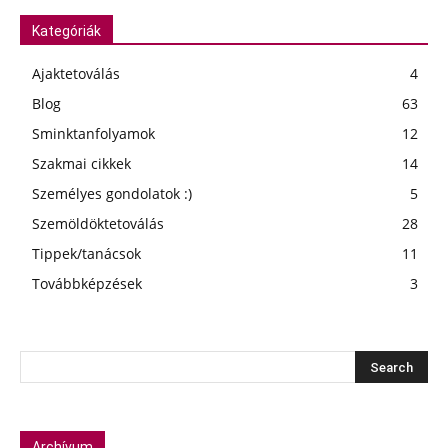
Kategóriák
Ajaktetoválás
4
Blog
63
Sminktanfolyamok
12
Szakmai cikkek
14
Személyes gondolatok :)
5
Szemöldöktetoválás
28
Tippek/tanácsok
11
Továbbképzések
3
Archívum