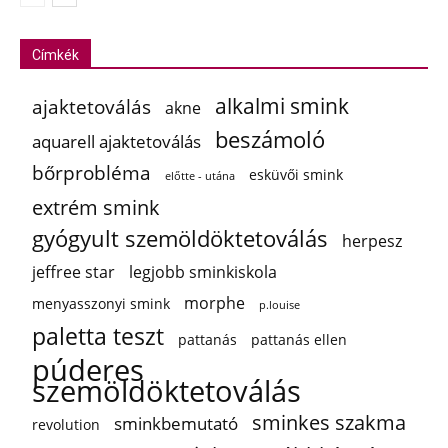
Címkék
alkalmi smink
ajaktetoválás
akne
beszámoló
aquarell ajaktetoválás
bőrprobléma
esküvői smink
előtte - utána
extrém smink
gyógyult szemöldöktetoválás
herpesz
jeffree star
legjobb sminkiskola
morphe
menyasszonyi smink
p.louise
paletta teszt
pattanás
pattanás ellen
púderes
szemöldöktetoválás
sminkes szakma
sminkbemutató
revolution