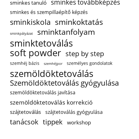
sminkes továbbképzés
sminkes tanuló
sminkes és szempillaépítő képzés
sminkoktatás
sminkiskola
sminktanfolyam
sminkpályázat
sminktetoválás
soft powder
step by step
szemhéj bázis
személyes gondolatok
szemhéjpor
szemöldöktetoválás
Szemöldöktetoválás gyógyulása
szemöldöktetoválás javítása
szemöldöktetoválás korrekció
szájtetoválás
szájtetoválás gyógyulása
tanácsok
tippek
workshop