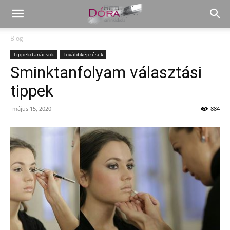
Blog
Tippek/tanácsok
Továbbképzések
Sminktanfolyam választási
tippek
május 15, 2020
884