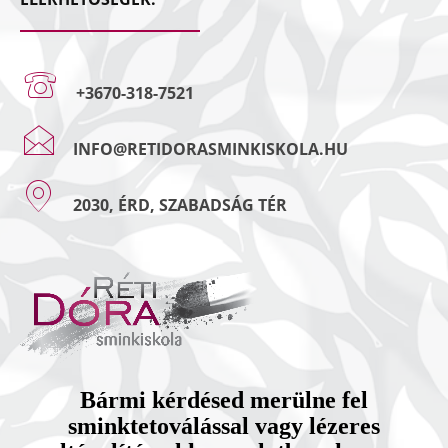
+3670-318-7521
INFO@RETIDORASMINKISKOLA.HU
2030, ÉRD, SZABADSÁG TÉR
Bármi kérdésed merülne fel
sminktetoválással vagy lézeres