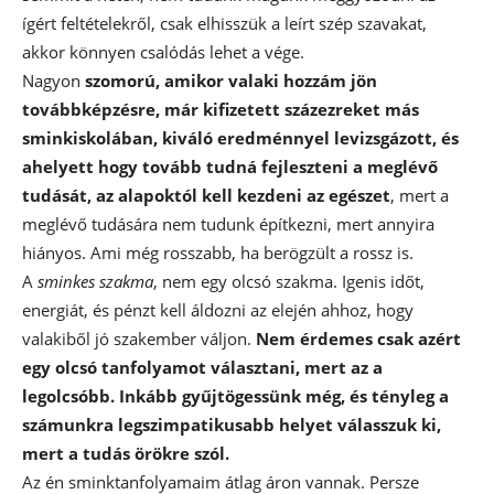
ígért feltételekről, csak elhisszük a leírt szép szavakat,
akkor könnyen csalódás lehet a vége.
Nagyon
szomorú, amikor valaki hozzám jön
továbbképzésre, már kifizetett százezreket más
sminkiskolában, kiváló eredménnyel levizsgázott, és
ahelyett hogy tovább tudná fejleszteni a meglévő
tudását, az alapoktól kell kezdeni az egészet
, mert a
meglévő tudására nem tudunk építkezni, mert annyira
hiányos. Ami még rosszabb, ha berögzült a rossz is.
A
sminkes szakma
, nem egy olcsó szakma. Igenis időt,
energiát, és pénzt kell áldozni az elején ahhoz, hogy
valakiből jó szakember váljon.
Nem érdemes csak azért
egy olcsó tanfolyamot választani, mert az a
legolcsóbb. Inkább gyűjtögessünk még, és tényleg a
számunkra legszimpatikusabb helyet válasszuk ki,
mert a tudás örökre szól.
Az én sminktanfolyamaim átlag áron vannak. Persze