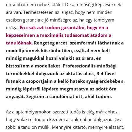
olcsóbbat nem nehéz találni. De a minőségi képzéseknek
ára van. Természetesen az is igaz, hogy nem minden
esetben garancia a jó minőségre az, ha egy tanfolyam
drága.
Én csak azt tudom garantálni, hogy én a
képzéseimen a maximális tudásomat átadom a
tanulóknak.
Rengeteg arcot, szemformát láthatnak a
modelljeimnek köszönhetően, ezáltal nem kell
mindig magukkal hozni valakit az órára, én
biztosítom a modelleket. Professzionális minőségi
termékekkel dolgozunk az oktatás alatt, 3-4 fővel
futnak a csoportjaim a kellő hatékonyság érdekében,
mindig lépésről lépésre megmutatva az adott óra
anyagát. Segítem a tanulóimat ott, ahol tudom.
Az alaptanfolyamokon szerzett tudás is elég már ahhoz,
hogy valaki el tudjon kezdeni a szakmában dolgozni. De a
többi a tanulón múlik. Mennyire kitartó, mennyire elszánt,