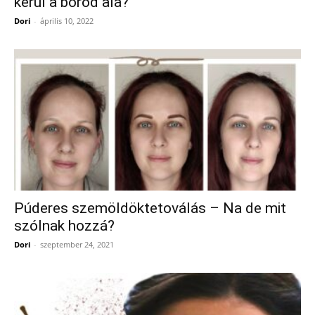
kerül a bőröd alá?
Dori
-
április 10, 2022
Púderes szemöldöktetoválás – Na de mit
szólnak hozzá?
Dori
-
szeptember 24, 2021