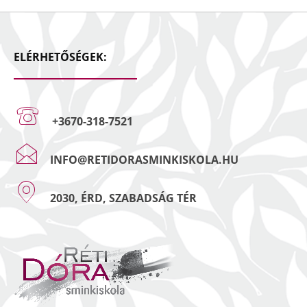
ELÉRHETŐSÉGEK:
+3670-318-7521
INFO@RETIDORASMINKISKOLA.HU
2030, ÉRD, SZABADSÁG TÉR