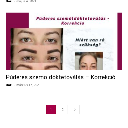
Dori
-
május 4, 2021
Púderes szemöldöktetoválás – Korrekció
Dori
-
március 17, 2021
1
2