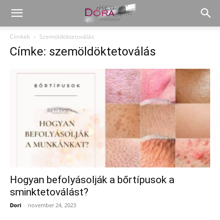
Címkék
Szemöldöktetoválás
Címke: szemöldöktetoválás
Hogyan befolyásolják a bőrtípusok a
sminktetoválást?
Dori
-
november 24, 2023